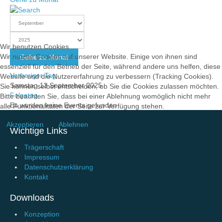
Wir benutzen Cookies
Wir nutzen Cookies auf unserer Website. Einige von ihnen sind
Gehe zu Monat
essenziell für den Betrieb der Seite, während andere uns helfen, diese
Vorheriger Tag
Website und die Nutzererfahrung zu verbessern (Tracking Cookies).
Samstag 13 September 2025
Sie können selbst entscheiden, ob Sie die Cookies zulassen möchten.
Folgetag
Bitte beachten Sie, dass bei einer Ablehnung womöglich nicht mehr
Es wurden keine Events gefunden
alle Funktionalitäten der Seite zur Verfügung stehen.
Akzeptieren
Ablehnen
Wichtige Links
Trägerschaft
Impressum
Datenschutzerklärung
Kontakt
Downloads
Konzeption