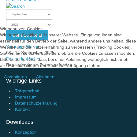
Wir benutzen Cookies
Wir nutzen Cookies auf unserer Website. Einige von ihnen sind
Gehe zu Monat
essenziell für den Betrieb der Seite, während andere uns helfen, diese
Vorherige Woche
Website und die Nutzererfahrung zu verbessern (Tracking Cookies).
08 - 14 September, 2025
Sie können selbst entscheiden, ob Sie die Cookies zulassen möchten.
Folgende Woche
Bitte beachten Sie, dass bei einer Ablehnung womöglich nicht mehr
Es wurden keine Events gefunden
alle Funktionalitäten der Seite zur Verfügung stehen.
Akzeptieren
Ablehnen
Wichtige Links
Trägerschaft
Impressum
Datenschutzerklärung
Kontakt
Downloads
Konzeption