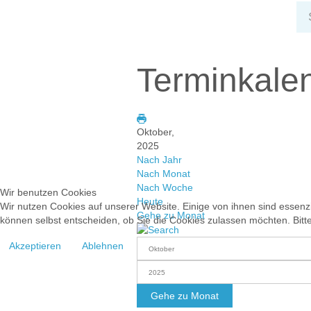
Terminkale
Oktober,
2025
Nach Jahr
Nach Monat
Nach Woche
Wir benutzen Cookies
Heute
Wir nutzen Cookies auf unserer Website. Einige von ihnen sind essenzi
Gehe zu Monat
können selbst entscheiden, ob Sie die Cookies zulassen möchten. Bitte
Akzeptieren
Ablehnen
Gehe zu Monat